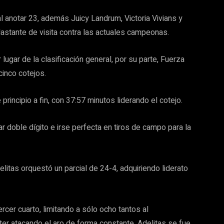
l anotar 23, además Juicy Landrum, Victoria Vivians y
plastante de visita contra las actuales campeonas.
lugar de la clasificación general, por su parte, Fuerza
cinco cotejos.
rincipio a fin, con 37:57 minutos liderando el cotejo.
ar doble dígito e irse perfecta en tiros de campo para la
elitas orquestó un parcial de 24-4, adquiriendo liderato
rcer cuarto, limitando a sólo ocho tantos al
ter atacando el aro de forma constante. Adelitas se fue