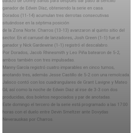
batazo de Donny Sands para después dar paso al sencillo
ganador de Edwin Díaz, obteniendo la serie en casa.
Dorados (11-14) acumulan tres derrotas consecutivas
situándose en la séptima posición
de la Zona Norte. Charros (13-13) avanzaron al quinto sitio del
sector. En el carrusel de lanzadores, Josh Green (1-1) fue el
ganador y Nick Gardewine (1-1) registró el descalabro.
Por Dorados, Jacob Rhinesmith y Leo Piña batearon de 5-2,
ambos también con tres impulsadas.
Manny García registró cuatro imparables en cinco turnos,
anotando tres, además Jesse Castillo de 5-2 con una remolcada.
Jalisco contó con los cuadrangulares de Grant Lavigne y Mateo
Gil, así como la noche de Edwin Diaz al irse de 3-3 con dos
producidas, dos boletos negociados y par de anotadas.
Este domingo el tercero de la serie está programado a las 17:00
horas con el duelo entre Devin Smeltzer ante Dovydas
Neverauskas por Charros.