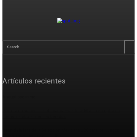
Search
Artículos recientes
Angustioso inicio
Profeta en su tierra: el chihuahuense José Murillo cumplirá su
sueño al debutar con los Dorados
Definida la lista de la Selección Mexicana U20 para los Juegos
Centroamericanos y del Caribe