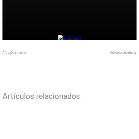
Escándalo en la AFA: Chiqui Tapia, demorado por el FBI en Estados
Unidos por presunto lavado de dinero y fraude
Artículo anterior
Artículo siguiente
Dorados da voltereta y vence a
Adelitas enfría al Calor
Rojos
Artículos relacionados