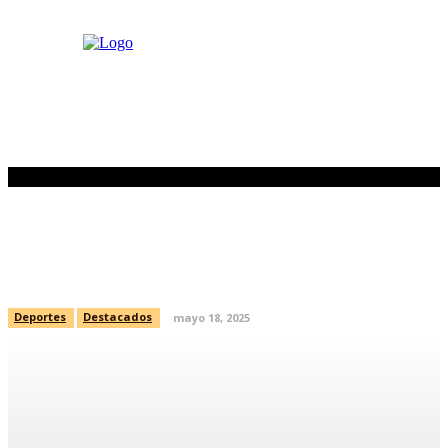
Charros deja en el terreno a
Dorados
Deportes
Destacados
mayo 18, 2025