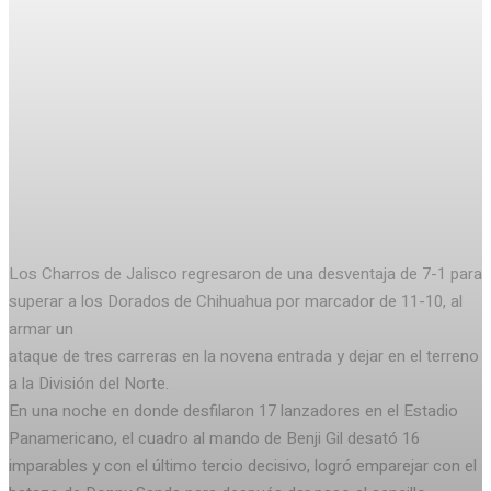
Facebook
Twitter
Pinterest
WhatsA
Los Charros de Jalisco regresaron de una desventaja de 7-1 para
superar a los Dorados de Chihuahua por marcador de 11-10, al
armar un
ataque de tres carreras en la novena entrada y dejar en el terreno
a la División del Norte.
En una noche en donde desfilaron 17 lanzadores en el Estadio
Panamericano, el cuadro al mando de Benji Gil desató 16
imparables y con el último tercio decisivo, logró emparejar con el