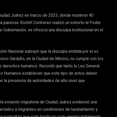
de Ciudad Juárez en marzo de 2023, donde murieron 40
da juarense Xóchitl Contreras realizó un exhorto al Poder
de Gobernación, se ofrezca una disculpa institucional en el
ción Nacional subrayó que la disculpa emitida por el ex
ncisco Garduño, en la Ciudad de México, no cumple con los
 de derechos humanos. Recordó que tanto la Ley General
os Humanos establecen que este tipo de actos deben
on la presencia de autoridades de alto nivel que
 la estación migratoria de Ciudad Juárez evidenció una
cerrados a migrantes en condiciones de hacinamiento y
a puntualizó que este hecho no solo generó indignación