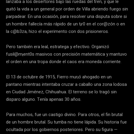
lanzaba a los desertores bajo las ruedas del tren, y que le
quitó la vida a un general por orden de Villa abriendo fuego sin
parpadear. En una ocasión, para resolver una disputa sobre si
un hombre fallecía más rápido de un t¡r0 en el cor@zón o en
la c@b3za, hizo el experimento con dos prisioneros.
Pero también era leal, estratega y efectivo. Organizó
fusil@m¡ent0s masivos con precisión matemática y mantuvo
el orden en una tropa donde el caos era moneda corriente.
El 13 de octubre de 1915, Fierro mur¡ó ahogado en un
pantano mientras intentaba cruzar a caballo una zona lodosa
en Ciudad Jiménez, Chihuahua. El terreno se lo tragó sin
disparo alguno. Tenía apenas 30 años.
Para muchos, fue un castigo divino. Para otros, el fin brutal
de un hombre brutal. Su tumba no tiene lápida. Su historia fue
ocultada por los gobiernos posteriores. Pero su figura —