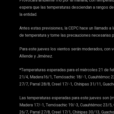
Provocará ambiente frío por la mañana, con temperatu
espera que las temperaturas desciendan a rangos de 
la entidad.
Antes estas previsiones, la CEPC hace un llamado a 
de temperatura y tome las precauciones necesarias pa
Para este jueves los vientos serán moderados, con v
Allende y Jiménez.
*Temperaturas esperadas para el miércoles 21 de feb
21/4, Madera16/1, Temósachic 18/-1, Cuauhtémoc 22/
27/7, Parral 28/8, Creel 17/-1, Chínipas 31/11, Guach
Las temperaturas esperadas para este jueves son (má
Madera 17/-1, Temósachic 19/-3, Cuauhtémoc 23/5, O
26/7, Parral 27/8, Creel 17/1, Chínipas 30/13, Guacho