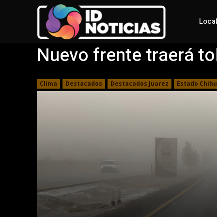
Loca
Nuevo frente traerá t
Clima
Destacados
Destacados Juarez
Estado Chih