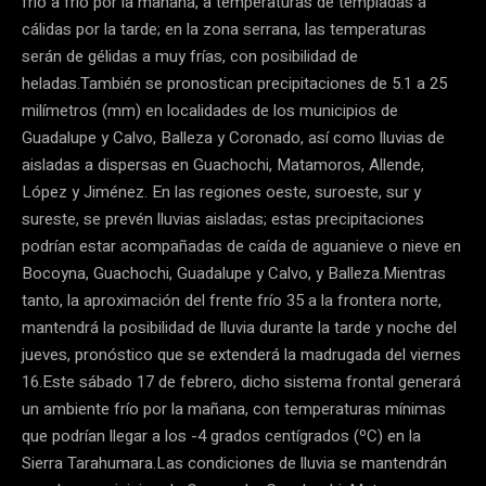
frío a frío por la mañana, a temperaturas de templadas a
cálidas por la tarde; en la zona serrana, las temperaturas
serán de gélidas a muy frías, con posibilidad de
heladas.También se pronostican precipitaciones de 5.1 a 25
milímetros (mm) en localidades de los municipios de
Guadalupe y Calvo, Balleza y Coronado, así como lluvias de
aisladas a dispersas en Guachochi, Matamoros, Allende,
López y Jiménez. En las regiones oeste, suroeste, sur y
sureste, se prevén lluvias aisladas; estas precipitaciones
podrían estar acompañadas de caída de aguanieve o nieve en
Bocoyna, Guachochi, Guadalupe y Calvo, y Balleza.Mientras
tanto, la aproximación del frente frío 35 a la frontera norte,
mantendrá la posibilidad de lluvia durante la tarde y noche del
jueves, pronóstico que se extenderá la madrugada del viernes
16.Este sábado 17 de febrero, dicho sistema frontal generará
un ambiente frío por la mañana, con temperaturas mínimas
que podrían llegar a los -4 grados centígrados (ºC) en la
Sierra Tarahumara.Las condiciones de lluvia se mantendrán