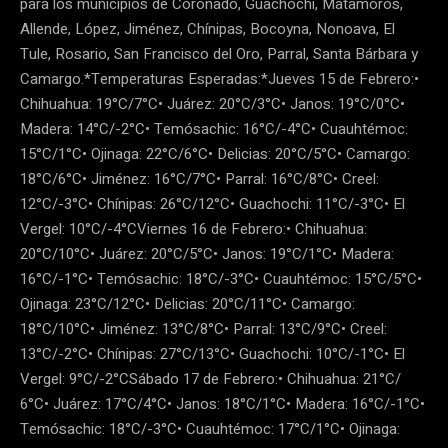
para los municipios de Coronado, Guachochi, Matamoros,
Allende, López, Jiménez, Chínipas, Bocoyna, Nonoava, El
Tule, Rosario, San Francisco del Oro, Parral, Santa Bárbara y
Camargo.*Temperaturas Esperadas:*Jueves 15 de Febrero:•
Chihuahua: 19°C/7°C• Juárez: 20°C/3°C• Janos: 19°C/0°C•
Madera: 14°C/-2°C• Temósachic: 16°C/-4°C• Cuauhtémoc:
15°C/1°C• Ojinaga: 22°C/6°C• Delicias: 20°C/5°C• Camargo:
18°C/6°C• Jiménez: 16°C/7°C• Parral: 16°C/8°C• Creel:
12°C/-3°C• Chínipas: 26°C/12°C• Guachochi: 11°C/-3°C• El
Vergel: 10°C/-4°CViernes 16 de Febrero:• Chihuahua:
20°C/10°C• Juárez: 20°C/5°C• Janos: 19°C/1°C• Madera:
16°C/-1°C• Temósachic: 18°C/-3°C• Cuauhtémoc: 15°C/5°C•
Ojinaga: 23°C/12°C• Delicias: 20°C/11°C• Camargo:
18°C/10°C• Jiménez: 13°C/8°C• Parral: 13°C/9°C• Creel:
13°C/-2°C• Chínipas: 27°C/13°C• Guachochi: 10°C/-1°C• El
Vergel: 9°C/-2°CSábado 17 de Febrero:• Chihuahua: 21°C/
6°C• Juárez: 17°C/4°C• Janos: 18°C/1°C• Madera: 16°C/-1°C•
Temósachic: 18°C/-3°C• Cuauhtémoc: 17°C/1°C• Ojinaga: