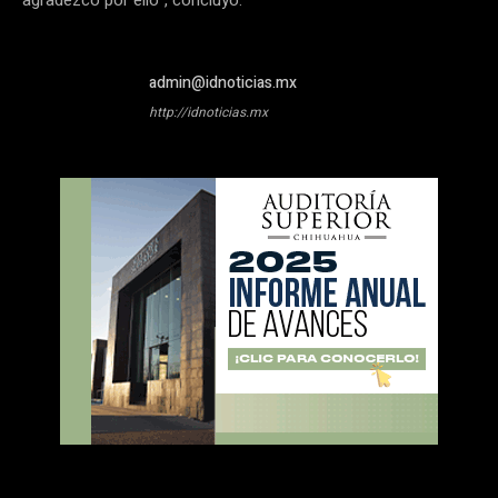
agradezco por ello”, concluyó.
admin@idnoticias.mx
http://idnoticias.mx