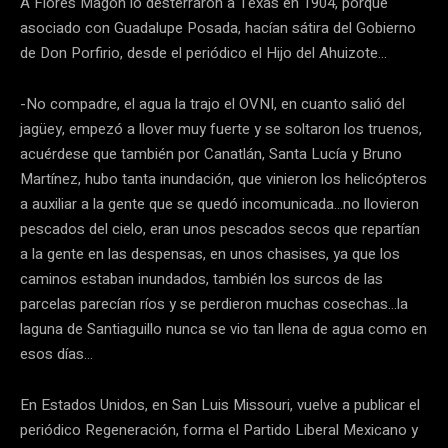
A Flores Magón lo desterraron a Texas en 1904, porque
asociado con Guadalupe Posada, hacían sátira del Gobierno
de Don Porfirio, desde el periódico el Hijo del Ahuizote…
-No compadre, el agua la trajo el OVNI, en cuanto salió del
jagüey, empezó a llover muy fuerte y se soltaron los truenos,
acuérdese que también por Canatlán, Santa Lucía y Bruno
Martínez, hubo tanta inundación, que vinieron los helicópteros
a auxiliar a la gente que se quedó incomunicada…no llovieron
pescados del cielo, eran unos pescados secos que repartían
a la gente en las despensas, en unos chasises, ya que los
caminos estaban inundados, también los surcos de las
parcelas parecían ríos y se perdieron muchas cosechas…la
laguna de Santiaguillo nunca se vio tan llena de agua como en
esos días…
En Estados Unidos, en San Luis Missouri, vuelve a publicar el
periódico Regeneración, forma el Partido Liberal Mexicano y