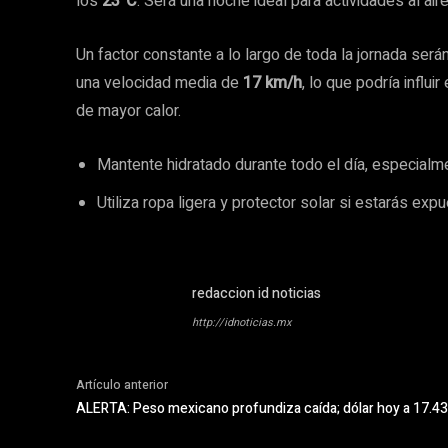
los
23°C
. Será una noche ideal para actividades al air
Un factor constante a lo largo de toda la jornada será
una velocidad media de
17 km/h
, lo que podría influ
de mayor calor.
Mantente hidratado durante todo el día, especialme
Utiliza ropa ligera y protector solar si estarás expu
redaccion id noticias
http://idnoticias.mx
Artículo anterior
ALERTA: Peso mexicano profundiza caída; dólar hoy a 17.4