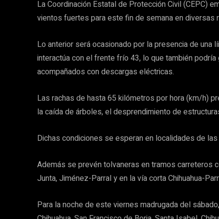
La Coordinación Estatal de Protección Civil (CEPC) emi
vientos fuertes para este fin de semana en diversas 
Lo anterior será ocasionado por la presencia de una l
interactúa con el frente frío 43, lo que también podrí
acompañados con descargas eléctricas.
Las rachas de hasta 65 kilómetros por hora (km/h) pr
la caída de árboles, el desprendimiento de estructuras
Dichas condiciones se esperan en localidades de las 
Además se prevén tolvaneras en tramos carreteros 
Junta, Jiménez-Parral y en la vía corta Chihuahua-Parr
Para la noche de este viernes madrugada del sábado, 
Chihuahua, San Francisco de Borja, Santa Isabel, Chih