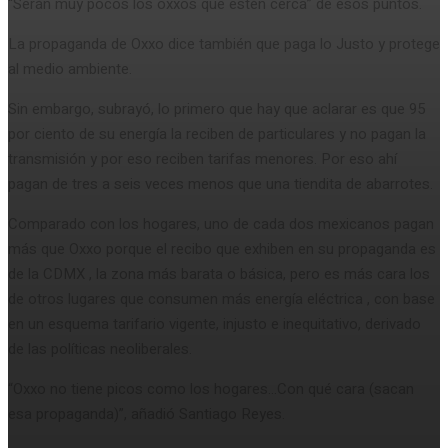
“Serán muy pocos los oxxos que estén cerca” de esos puntos.
La propaganda de Oxxo dice también que paga lo Justo y protege
al medio ambiente.
Sin embargo, subrayó, lo primero que hay que aclarar es que 95
por ciento de su energía la reciben de particulares y no pagan la
transmisión y por eso reciben tarifas menores. Por eso ahí
pagan de tres a seis veces menos que una tiendita de abarrotes.
Comparado con los hogares, uno de cada dos mexicanos pagan
más que Oxxo porque el recibo que exhiben en su propaganda es
de la CDMX , la zona más barata o básica, pero es más cara los
de otros lugares que consumen más energía eléctrica , con base
en un esquema tarifario vigente, injusto e inequitativo, derivado
de las políticas neoliberales.
“Oxxo no tiene picos como los hogares…Con qué cara (sacan
esa propaganda)”, añadió Santiago Reyes.