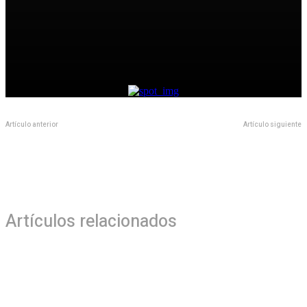
Centroamericanos y del Caribe
Escándalo en la AFA: Chiqui Tapia, demorado por el FBI en Estados
Unidos por presunto lavado de dinero y fraude
Artículo anterior
Artículo siguiente
Encabeza Alcalde revisión de
No existen las condiciones para el
Célula COVID en maquiladora
regreso a clases presenciales
Artículos relacionados