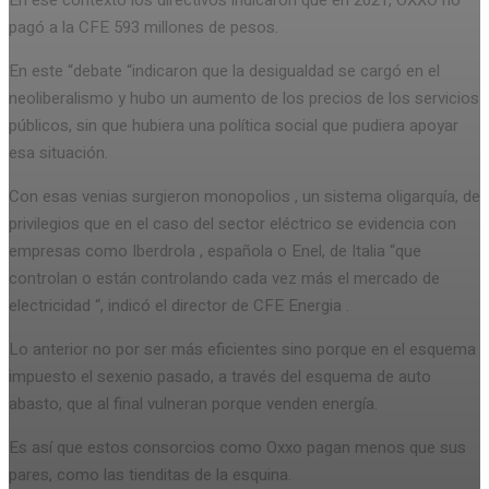
En ese contexto los directivos indicaron que en 2021, OXXO no
pagó a la CFE 593 millones de pesos.
En este “debate “indicaron que la desigualdad se cargó en el
neoliberalismo y hubo un aumento de los precios de los servicios
públicos, sin que hubiera una política social que pudiera apoyar
esa situación.
Con esas venias surgieron monopolios , un sistema oligarquía, de
privilegios que en el caso del sector eléctrico se evidencia con
empresas como Iberdrola , española o Enel, de Italia “que
controlan o están controlando cada vez más el mercado de
electricidad “, indicó el director de CFE Energia .
Lo anterior no por ser más eficientes sino porque en el esquema
impuesto el sexenio pasado, a través del esquema de auto
abasto, que al final vulneran porque venden energía.
Es así que estos consorcios como Oxxo pagan menos que sus
pares, como las tienditas de la esquina.