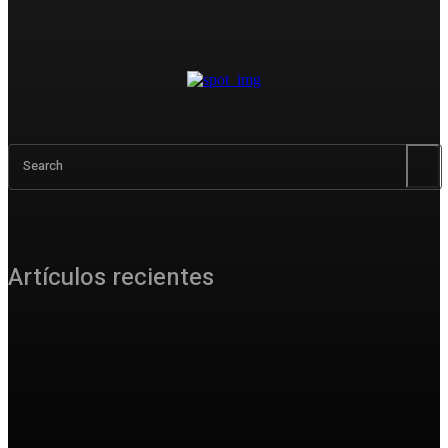
Search
Artículos recientes
Angustioso inicio
Profeta en su tierra: el chihuahuense José Murillo cumplirá su
sueño al debutar con los Dorados
Definida la lista de la Selección Mexicana U20 para los Juegos