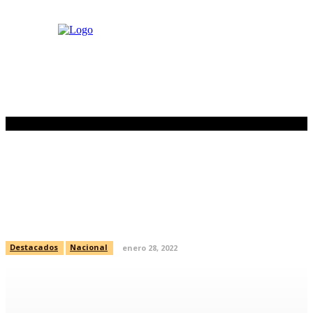
AMLO invita a dueño de FEMSA a
debatir sobre pagos de luz de
Oxxo
Destacados
Nacional
enero 28, 2022