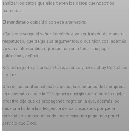
analizar los datos que ellos tienen los datos que nosotros
tenemos».
El mandatario coincidió con esa alternativa:
«Ojalá que venga el señor Fernández, va ser tratado de manera
respetuosa, que traiga sus argumentos, o sus técnicos, además
de van a ahorrar dinero porque no van a tener que pagar
publicidad», señaló.
Kali Uchis junto a Gorillaz, Drake, Juanes y ahora Jhay Cortez con
‘La Luz’
Otro de los puntos a debatir son los comentarios de la empresa
en el sentido de que la CFE genera energía social, ante lo cual el
directivo dijo que es propaganda negra en la que, además, se
hace una burla a la inteligencia de los mexicanos porque la
realidad es que uno de cada dos mexicanos paga más por el
servicio que Oxxo.