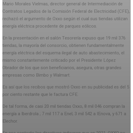
Mario Morales Vielmas, director general de Intermediación de
Contratos Legados de la Comisión Federal de Electricidad (CFE),
rechazó el argumento de Oxxo según el cual sus tiendas utilizan
energía eléctrica procedente de parques eólicos.
En la presentación en el salón Tesorería expuso que 19 mil 376
tiendas, la mayoría del consorcio, obtienen fundamentalmente
energía eléctrica del esquema ilegal de auto abastecimiento, el
mismo constantemente criticado por el Presidente López
Obrador de los que son beneficiarios, asegura, otras grandes
empresas como Bimbo y Walmart.
Es así que los recibos que mostró Oxxo en su publicidad es del 5
por ciento restante que le factura CFE.
De tal forma, de casi 20 mil tiendas Oxxo, 8 mil 046 compran la
energía a Iberdrola ; 7 mil 117 a Enel; 3 mil 542 a IEnova, y 671 a
Elechor.