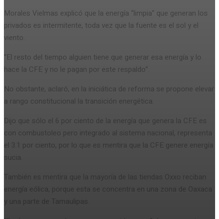
Morales Vielmas explicó que la energía “limpia” que generan los
privados es intermitente, toda vez que la fuente es el sol y el
viento.
“El resto del tiempo alguien tiene que generar esa energía y lo
hace la CFE y no le pagan por este respaldo”.
No obstante, aclaró, en la iniciática de reforma se propone elevar
a rango constitucional la transición energética.
Dijo que sólo el 6 por ciento de la energía que genera la CFE es
con combustoleo pero integrado al sistema nacional, representa
el 3.1 por ciento, por lo que es mentira que la CFE genere energía
sucia.
También es mentira que la mayoría de las tiendas Oxxo reciban
energía eólica, porque esta se concentra en una zona de Oaxaca
y una parte de Tamaulipas.