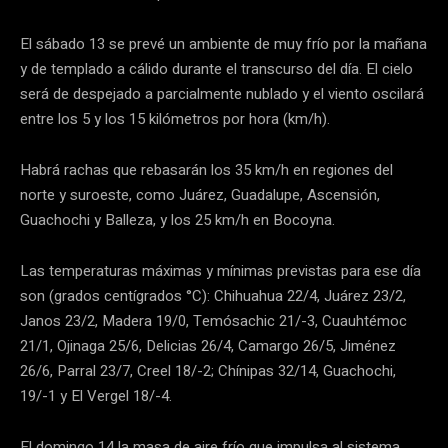
El sábado 13 se prevé un ambiente de muy frío por la mañana
y de templado a cálido durante el transcurso del día. El cielo
será de despejado a parcialmente nublado y el viento oscilará
entre los 5 y los 15 kilómetros por hora (km/h).
Habrá rachas que rebasarán los 35 km/h en regiones del
norte y suroeste, como Juárez, Guadalupe, Ascensión,
Guachochi y Balleza, y los 25 km/h en Bocoyna.
Las temperaturas máximas y mínimas previstas para ese día
son (grados centígrados °C): Chihuahua 22/4, Juárez 23/2,
Janos 23/2, Madera 19/0, Temósachic 21/-3, Cuauhtémoc
21/1, Ojinaga 25/6, Delicias 26/4, Camargo 26/5, Jiménez
26/6, Parral 23/7, Creel 18/-2; Chínipas 32/14, Guachochi,
19/-1 y El Vergel 18/-4.
El domingo 14 la masa de aire frío que impulsa al sistema