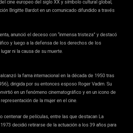
el cine europeo del siglo XX y símbolo cultural global,
ción Brigitte Bardot en un comunicado difundido a través
denta, anunció el deceso con “inmensa tristeza” y destacó
áfico y luego a la defensa de los derechos de los
 lugar ni la causa de su muerte.
alcanzó la fama internacional en la década de 1950 tras
56), dirigida por su entonces esposo Roger Vadim. Su
onvirtió en un fenómeno cinematográfico y en un icono de
 representación de la mujer en el cine.
io centenar de películas, entre las que destacan La
1973 decidió retirarse de la actuación a los 39 años para