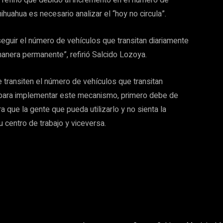
refirió que debido al incremento en el número de
ihuahua es necesario analizar el “hoy no circula”.
seguir el número de vehículos que transitan diariamente
manera permanente”, refirió Salcido Lozoya.
e transiten el número de vehículos que transitan
e para implementar este mecanismo, primero debe de
a que la gente que pueda utilizarlo y no sienta la
 centro de trabajo y viceversa.