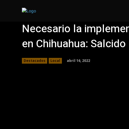
Local
Necesario la implement
en Chihuahua: Salcido
abril 16, 2022
Destacados
Local