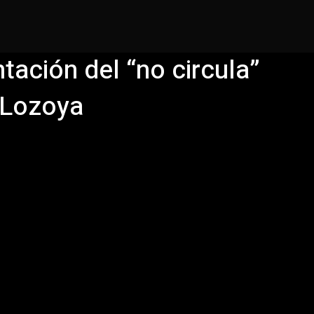
Juárez
Nacional
Internacional
Deportes
ación del “no circula”
 Lozoya