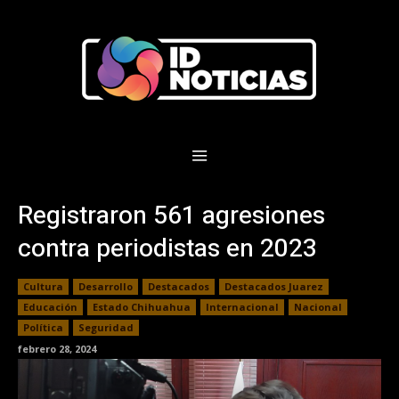
Registraron 561 agresiones
contra periodistas en 2023
Cultura
Desarrollo
Destacados
Destacados Juarez
Educación
Estado Chihuahua
Internacional
Nacional
Política
Seguridad
febrero 28, 2024