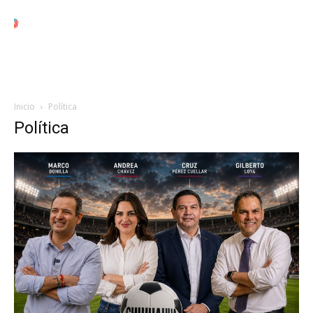
Black
Local
Juárez
Nacional
Internacional
version PRO
Inicio
Política
Política