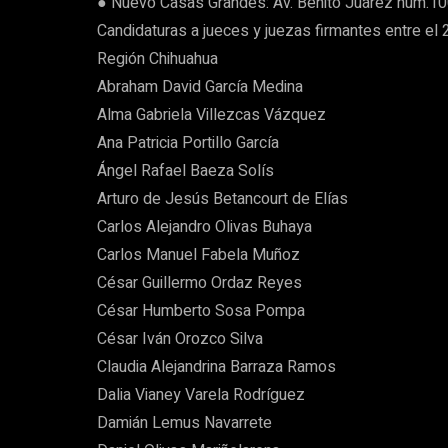
● Nuevo Casas Grandes: Av. Benito Juárez núm.1006
Candidaturas a jueces y juezas firmantes entre el 
Región Chihuahua
Abraham David García Medina
Alma Gabriela Villezcas Vázquez
Ana Patricia Portillo García
Ángel Rafael Baeza Solís
Arturo de Jesús Betancourt de Elías
Carlos Alejandro Olivas Buhaya
Carlos Manuel Fabela Muñoz
César Guillermo Ordaz Reyes
César Humberto Sosa Pompa
César Iván Orozco Silva
Claudia Alejandrina Barraza Ramos
Dalia Vianey Varela Rodríguez
Damián Lemus Navarrete