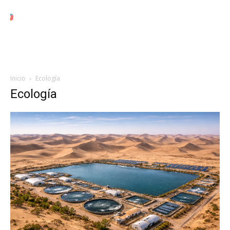
Black
Local
Juárez
Nacional
Internacional
version PRO
Inicio
Ecología
Ecología