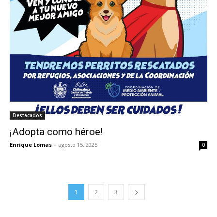
Destacados
¡Adopta como héroe!
Enrique Lomas
-
agosto 15, 2025
0
1
2
3