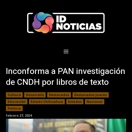
Inconforma a PAN investigación
de CNDH por libros de texto
Cultura
Desarrollo
Destacados
Destacados Juarez
Educación
Estado Chihuahua
Estados
Nacional
Política
febrero 27, 2024